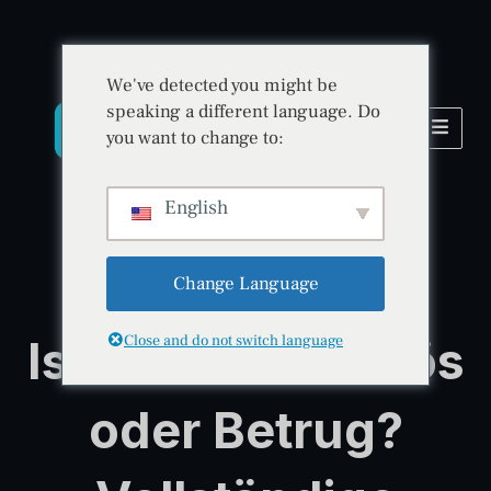
We've detected you might be
speaking a different language. Do
you want to change to:
English
Change Language
BitradeX Bewertung & Sicherheitsprüfung
Ist BitradeX seriös
Close and do not switch language
oder Betrug?