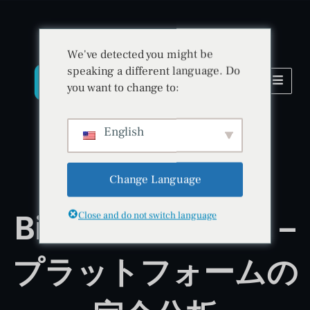
We've detected you might be
speaking a different language. Do
you want to change to:
English
Change Language
人工知能 • セキュリティ • イノベーション
BitradeXレビュー –
Close and do not switch language
プラットフォームの