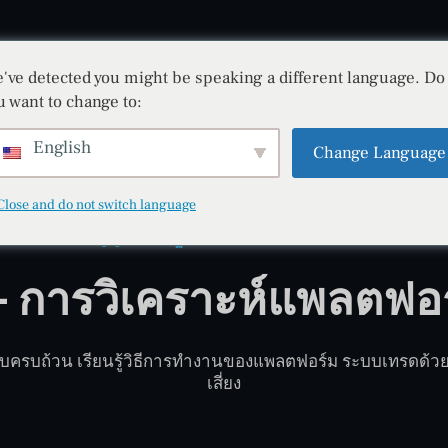
've detected you might be speaking a different language. Do
BITRADEX
ลงทะเบียน
เข้าสู่ระบบ
บล็อก
u want to change to:
English
Change Language
Close and do not switch language
ปัญญาประดิษฐ์ • ความปลอดภัย • นวัตกรรม
X – การวิเคราะห์แพลตฟ
บบครบถ้วน เรียนรู้วิธีการทำงานของแพลตฟอร์ม ระบบเทรดด้ว
เสี่ยง