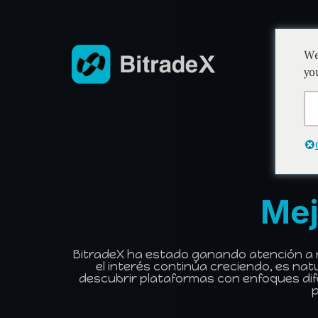
We
yo
Mej
BitradeX ha estado ganando atención a ni
el interés continúa creciendo, es nat
descubrir plataformas con enfoques dif
p