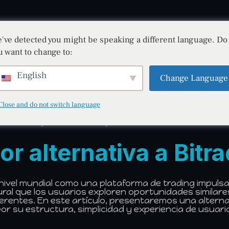
've detected you might be speaking a different language. Do
BITRADEX
REGISTRO
ACCESO
BLOG
u want to change to:
English
Change Language
Close and do not switch language
Explorando nuevas oportunidades comerciales
or alternativa a Bitr
vel mundial como una plataforma de trading impulsada 
ural que los usuarios exploren oportunidades similares,
erentes. En este artículo, presentaremos una alterna
or su estructura, simplicidad y experiencia de usuari