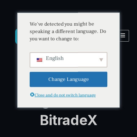
We've detected you might be
speaking a different language. Do
you want to change to:
English
Change Language
Crea tu cuenta • Comienza hoy • Únete a BitradeX
Regístrate en
Close and do not switch language
BitradeX