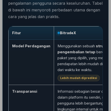
pengalaman pengguna secara keseluruhan. Tabel
di bawah ini menyoroti perbedaan utama dengan
cara yang jelas dan praktis.
Fitur
BitradeX
Model Perdagangan
Menggunakan sebuah
struktu
pengembalian tetap
berdasa
paket yang dipilih, yang membu
pendapatan lebih mudah dipredi
dari waktu ke waktu.
Lebih mudah diprediksi
Transparansi
Informasi sebagian besar disaji
dalam platform itu sendiri, sehi
pengguna lebih bergantung pa
lingkungan internal untuk mengik