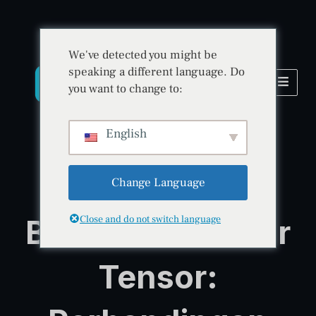
We've detected you might be
speaking a different language. Do
you want to change to:
English
Change Language
Perbandingan Platform
BitradeX vs Polar
Close and do not switch language
Tensor: