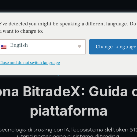
've detected you might be speaking a different language. Do
BITRADEX
REGISTRO
LOGIN
BLOG
u want to change to:
English
Change Language
Close and do not switch language
Guida alla piattaforma BitradeX
na BitradeX: Guida c
piattaforma
tecnologia di trading con IA, l’ecosistema del token BTX
utenti partecipano al sistema di trading.