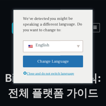
We've detected you might be
speaking a different language. Do
you want to change to:
English
Change Language
BitradeX 플랫폼 가이드
BitradeX 작동 방식:
Close and do not switch language
전체 플랫폼 가이드