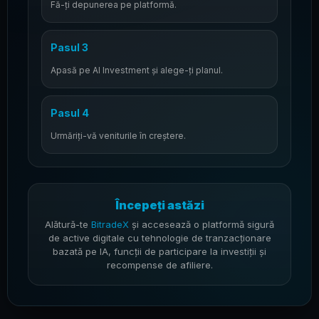
Fă-ți depunerea pe platformă.
Pasul 3
Apasă pe AI Investment și alege-ți planul.
Pasul 4
Urmăriți-vă veniturile în creștere.
Începeți astăzi
Alătură-te
BitradeX
și accesează o platformă sigură
de active digitale cu tehnologie de tranzacționare
bazată pe IA, funcții de participare la investiții și
recompense de afiliere.