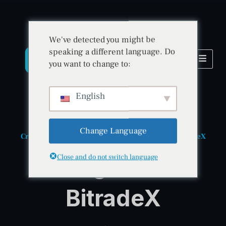
We've detected you might be
speaking a different language. Do
you want to change to:
English
Change Language
Creează-ți contul • Începe astăzi • Alătură-te BitradeX
Înregistrare
Close and do not switch language
BitradeX