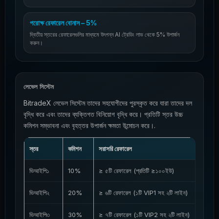
পরোক্ষ রেফারেল বোনাস – 5%
দ্বিতীয় স্তরের রেফারেলগুলির মাধ্যমে উৎপন্ন AI ট্রেডিং লাভ থেকে 5% উপার্জন
করুন।
লেভেল সিস্টেম
BitradeX লেভেল সিস্টেম তাদের সহযোগীদের পুরস্কৃত করে যারা তাদের দল
বৃদ্ধি করে এবং তাদের ব্যক্তিগত বিনিয়োগ বৃদ্ধি করে। প্রতিটি স্তর উচ্চ
কমিশন সম্ভাবনা এবং বৃহত্তর উপার্জন ক্ষমতা উন্মোচন করে।.
স্তর
কমিশন
সরাসরি রেফারেল
ভিআইপি১
10%
≥ ৫টি রেফারেল (প্রতিটি ≥১০০ইউ)
ভিআইপি২
20%
≥ ৬টি রেফারেল (১টি VIP1 সহ ২টি লাইন)
ভিআইপি৩
30%
≥ ৭টি রেফারেল (১টি VIP2 সহ ২টি লাইন)