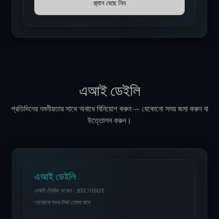
প্ল্যান বেছে নিন
এআই ডেইলি
প্রতিদিনের নমনীয়তার সাথে অবাধে বিনিয়োগ করুন — যেকোনো সময় জমা করুন বা
উত্তোলন করুন।
এআই ডেইলি
এআই ট্রেডিং মডেল · BTC/USDT
যেকোনো সময় টাকা তোলা যাবে