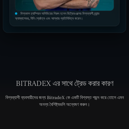
বিশ্বকাপ চ্যাম্পিয়ন অলিভিয়ের গিরুদ হলেন বিট্রেডএক্সের বিশ্বব্যাপী ব্র্যান্ড
অ্যাম্বাসেডর, যিনি শ্রেষ্ঠত্ব এবং আস্থার প্রতিনিধিত্ব করেন।
BITRADEX এর সাথে ট্রেড করার কারণ
বিশ্বব্যাপী ব্যবসায়ীদের জন্য BitradeX কে একটি বিশ্বস্ত পছন্দ করে তোলে এমন
অনন্য বৈশিষ্ট্যগুলি অন্বেষণ করুন।