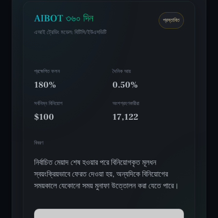
AIBOT ৩৬০ দিন
প্রস্তাবিত
এআই ট্রেডিং মডেল: বিটিসি/ইউএসডিটি
প্রক্ষেপিত ফলন
দৈনিক আয়
180%
0.50%
সর্বনিম্ন বিনিয়োগ
অংশগ্রহণকারীরা
$100
17,122
বিবরণ
নির্বাচিত মেয়াদ শেষ হওয়ার পরে বিনিয়োগকৃত মূলধন
স্বয়ংক্রিয়ভাবে ফেরত দেওয়া হয়, অন্যদিকে বিনিয়োগের
সময়কালে যেকোনো সময় মুনাফা উত্তোলন করা যেতে পারে।