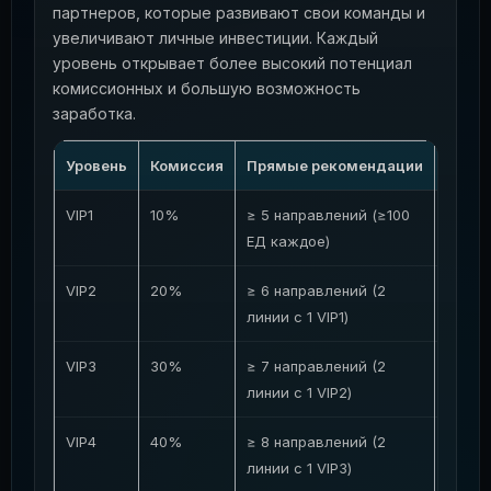
партнеров, которые развивают свои команды и
увеличивают личные инвестиции. Каждый
уровень открывает более высокий потенциал
комиссионных и большую возможность
заработка.
Уровень
Комиссия
Прямые рекомендации
Коман
VIP1
10%
≥ 5 направлений (≥100
≥ 50 
ЕД каждое)
VIP2
20%
≥ 6 направлений (2
≥ 150
линии с 1 VIP1)
VIP3
30%
≥ 7 направлений (2
≥ 500
линии с 1 VIP2)
VIP4
40%
≥ 8 направлений (2
≥ 2 0
линии с 1 VIP3)