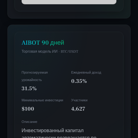
AIBOT 90 дней
Торговая модель ИИ · BTC/USDT
Прогнозируемая
Ежедневный доход
урожайность
0.35%
31.5%
Минимальные инвестиции
Участники
$100
4,627
Описание
Инвестированный капитал