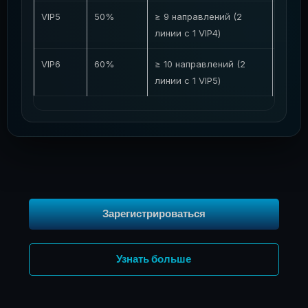
VIP5
50%
≥ 9 направлений (2
≥ 6 0
линии с 1 VIP4)
VIP6
60%
≥ 10 направлений (2
≥ 15 
линии с 1 VIP5)
Зарегистрироваться
Узнать больше