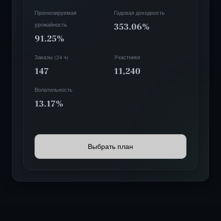
Прогнозируемая
Годовая доходность
урожайность
353.06%
91.25%
Заказы (24 ч)
Участники
147
11,240
Волатильность
13.17%
Выбрать план