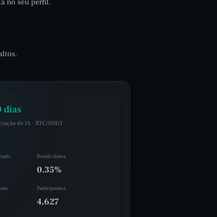
 no seu perfil.
ltos.
 dias
ciação de IA · BTC/USDT
tado
Renda diária
0.35%
imo
Participantes
4,627