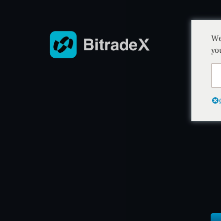
We
yo