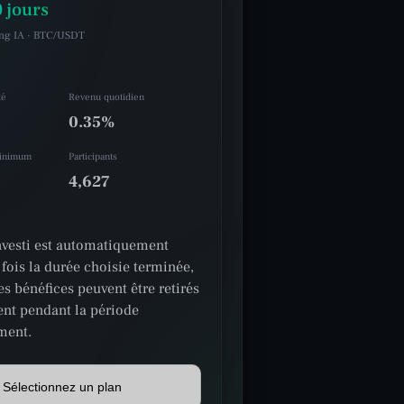
 jours
ing IA · BTC/USDT
té
Revenu quotidien
0.35%
minimum
Participants
4,627
investi est automatiquement
 fois la durée choisie terminée,
es bénéfices peuvent être retirés
nt pendant la période
ment.
Sélectionnez un plan