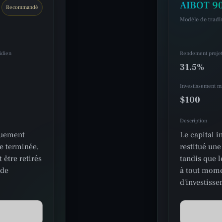
AIBOT 90
Recommandé
Modèle de trad
idien
Rendement proje
31.5%
Investissement 
$100
Description
quement
Le capital 
ie terminée,
restitué une
 être retirés
tandis que l
ode
à tout mome
d'investisse