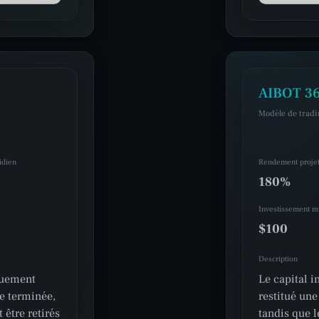
AIBOT 36
Modèle de trad
idien
Rendement proje
180%
Investissement 
$100
Description
quement
Le capital 
ie terminée,
restitué une
 être retirés
tandis que l