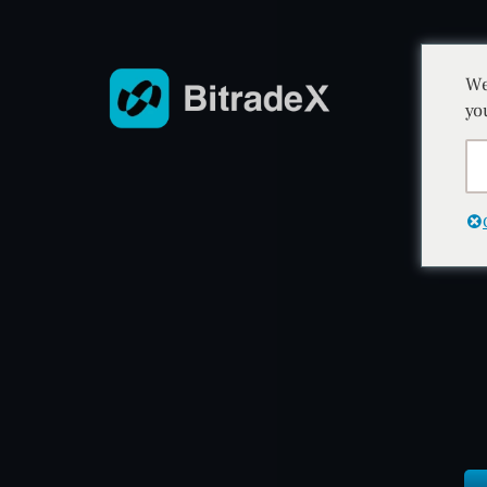
We
yo