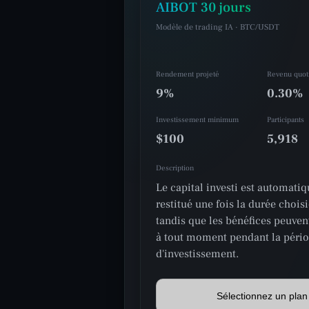
AIBOT 30 jours
Modèle de trading IA · BTC/USDT
Rendement projeté
Revenu quot
9%
0.30%
Investissement minimum
Participants
$100
5,918
Description
Le capital investi est automati
restitué une fois la durée chois
tandis que les bénéfices peuvent
à tout moment pendant la péri
d'investissement.
Sélectionnez un plan